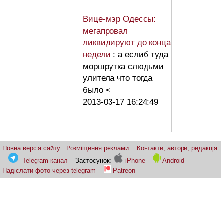
Вице-мэр Одессы:
мегапровал
ликвидируют до конца
недели
: а еслиб туда
моршрутка слюдьми
улитела что тогда
было <
2013-03-17 16:24:49
Повна версія сайту
Розміщення реклами
Контакти, автори, редакція
Telegram-канал
Застосунок:
iPhone
Android
Надіслати фото через telegram
Patreon