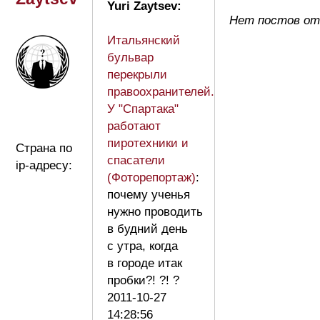
Yuri Zaytsev:
Нет постов от 
Итальянский
бульвар
перекрыли
правоохранителей.
У "Спартака"
работают
пиротехники и
Страна по
спасатели
ip-адресу:
(Фоторепортаж)
:
почему ученья
нужно проводить
в будний день
с утра, когда
в городе итак
пробки?! ?! ?
2011-10-27
14:28:56