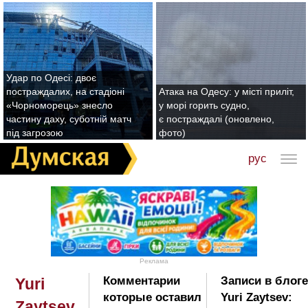
Удар по Одесі: двоє
постраждалих, на стадіоні
Атака на Одесу: у місті приліт,
«Чорноморець» знесло
у морі горить судно,
частину даху, суботній матч
є постраждалі (оновлено,
під загрозою
фото)
рус
Реклама
Комментарии
Записи в блоге
Yuri
которые оставил
Yuri Zaytsev:
Zaytsev