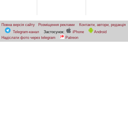
Повна версія сайту
Розміщення реклами
Контакти, автори, редакція
Telegram-канал
Застосунок:
iPhone
Android
Надіслати фото через telegram
Patreon