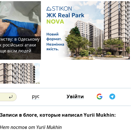
мству: в Одеському
к російської атаки
 ще вісім людей
рус
Увійти
Записи в блоге, которые написал Yurii Mukhin:
Нет постов от Yurii Mukhin