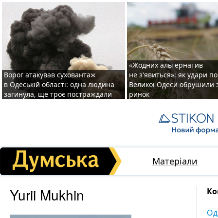
«Жодних альтернатив
Ворог атакував суховантаж
не з'явиться»: як удари п
в Одеській області: одна людина
Великої Одеси обрушили 
загинула, ще троє постраждали
ринок
Матеріали
Yurii Mukhin
Ко
Од