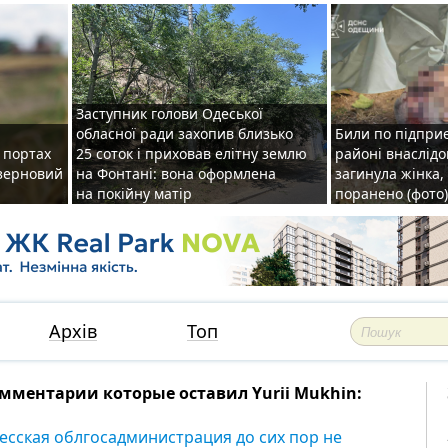
Заступник голови Одеської
обласної ради захопив близько
Били по підприє
о портах
25 соток і приховав елітну землю
районі внаслідо
зерновий
на Фонтані: вона оформлена
загинула жінка,
на покійну матір
поранено (фото)
Архів
Топ
мментарии которые оставил Yurii Mukhin:
есская облгосадминистрация до сих пор не