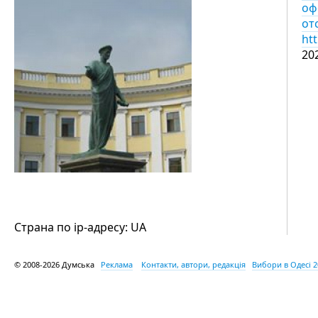
оф
от
ht
20
Страна по ip-адресу: UA
© 2008-2026 Думська
Реклама
Контакти, автори, редакція
Вибори в Одесі 2