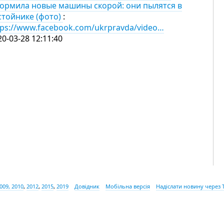
ормила новые машины скорой: они пылятся в
стойнике (фото)
:
tps://www.facebook.com/ukrpravda/video…
20-03-28 12:11:40
009, 2010
,
2012
,
2015
,
2019
Довідник
Мобільна версія
Надіслати новину через 