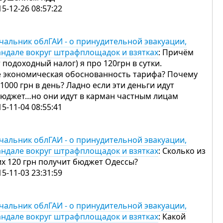
15-12-26 08:57:22
чальник облГАИ - о принудительной эвакуации,
андале вокруг штрафплощадок и взятках
: Причём
т подоходный налог) я про 120грн в сутки.
е экономическая обоснованность тарифа? Почему
 1000 грн в день? Ладно если эти деньги идут
бюджет…но они идут в карман частным лицам
15-11-04 08:55:41
чальник облГАИ - о принудительной эвакуации,
андале вокруг штрафплощадок и взятках
: Сколько из
их 120 грн получит бюджет Одессы?
15-11-03 23:31:59
чальник облГАИ - о принудительной эвакуации,
андале вокруг штрафплощадок и взятках
: Какой