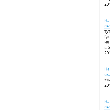
20
На
ск
ту
Гд
не
в 
20
На
ск
эт
20
На
ск