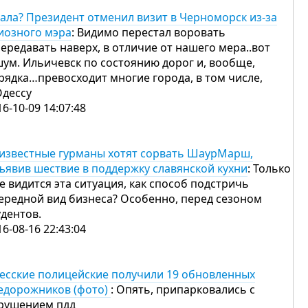
ала? Президент отменил визит в Черноморск из-за
иозного мэра
: Видимо перестал воровать
передавать наверх, в отличие от нашего мера..вот
шум. Ильичевск по состоянию дорог и, вообще,
рядка…превосходит многие города, в том числе,
Одессу
16-10-09 14:07:48
известные гурманы хотят сорвать ШаурМарш,
ъявив шествие в поддержку славянской кухни
: Только
е видится эта ситуация, как способ подстричь
ередной вид бизнеса? Особенно, перед сезоном
удентов.
16-08-16 22:43:04
есские полицейские получили 19 обновленных
едорожников (фото)
: Опять, припарковались с
рушением пдд