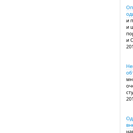
Оп
од
и 
и 
по
и 
20
Не
об
мн
оч
ст
20
Од
вн
на