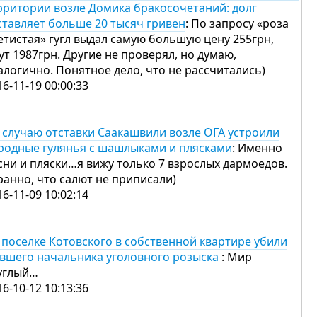
рритории возле Домика бракосочетаний: долг
ставляет больше 20 тысяч гривен
: По запросу «роза
етистая» гугл выдал самую большую цену 255грн,
тут 1987грн. Другие не проверял, но думаю,
алогично. Понятное дело, что не рассчитались)
16-11-19 00:00:33
 случаю отставки Саакашвили возле ОГА устроили
родные гулянья с шашлыками и плясками
: Именно
сни и пляски…я вижу только 7 взрослых дармоедов.
ранно, что салют не приписали)
16-11-09 10:02:14
 поселке Котовского в собственной квартире убили
вшего начальника уголовного розыска
: Мир
углый…
16-10-12 10:13:36