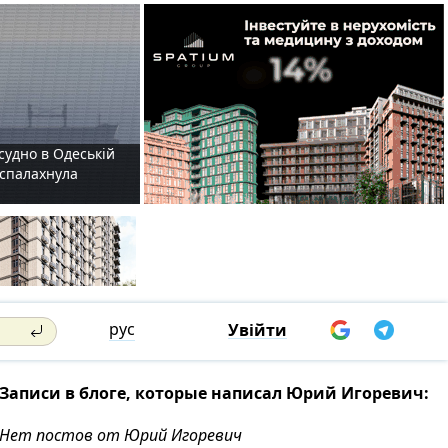
судно в Одеській
і спалахнула
рус
Увійти
Записи в блоге, которые написал Юрий Игоревич:
Нет постов от Юрий Игоревич