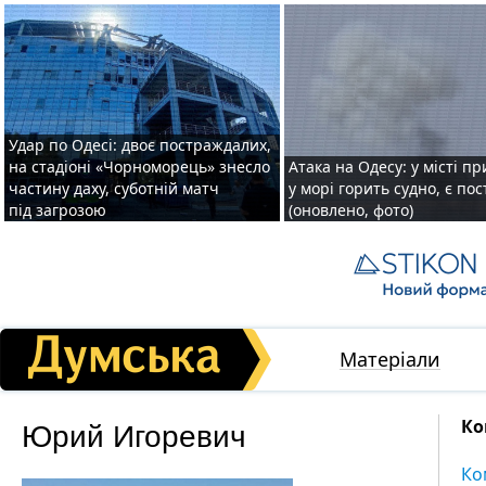
Удар по Одесі: двоє постраждалих,
на стадіоні «Чорноморець» знесло
Атака на Одесу: у місті пр
частину даху, суботній матч
у морі горить судно, є по
під загрозою
(оновлено, фото)
Матеріали
Юрий Игоревич
Ко
Ко