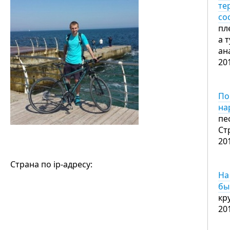
те
со
пл
а 
ан
20
По
на
пе
Ст
20
Страна по ip-адресу:
На
бы
кр
20