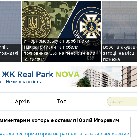
У Чорноморську співробітники
иліт,
ТЦК затримали та побили
Ворог атакував 
страждалі
полковника СБУ на пенсії: зникли
затоці: на місц
55 тисяч?
пожежа
Архів
Топ
мментарии которые оставил Юрий Игоревич:
манда реформаторов не рассчиталась за озеленение