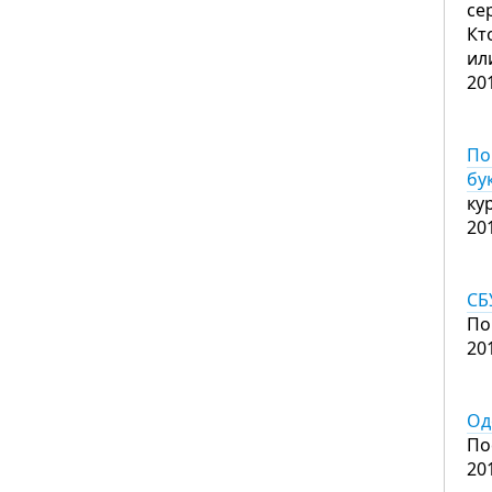
се
Кт
ил
20
По
бу
ку
20
СБ
По
20
Од
По
20