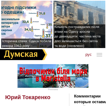
Кількість постраждалих після
атаки на Одесу зросла
до дванадцяти: частина міста
Історична спека: Одеса побила
досі залишається без світла
рекорд 1963 року
та води (оновлено)
рус
Реклама
Комментарии
Юрий Токаренко
которые остави