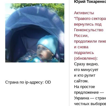
Юрий Токаренко
Активисты
"Правого сектора
вернулись под
Генконсульство
России,
продолжили пике
и снова
подрались
(обновлено)
:
Сразу видно,
кто минусует
и кто рулит
сайтом.
Страна по ip-адресу: OD
На простое
предложение —
Украина — стран
честных выборов