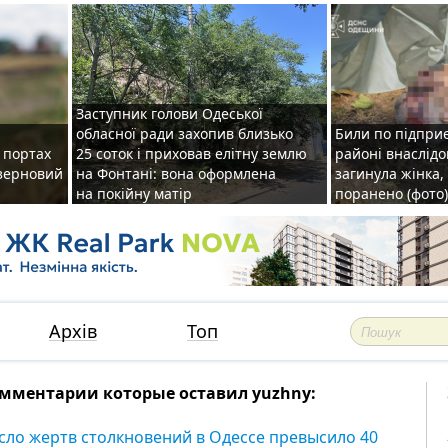
Заступник голови Одеської
обласної ради захопив близько
Били по підприє
о портах
25 соток і приховав елітну землю
районі внаслідо
зерновий
на Фонтані: вона оформлена
загинула жінка,
на покійну матір
поранено (фото)
Архів
Топ
мментарии которые оставил yuzhny:
сло жертв столкновений в Одессе превысило 40