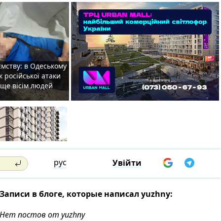
мству: в Одеському
к російської атаки
 ще вісім людей
рус
Увійти
Записи в блоге, которые написал yuzhny:
Нет постов от yuzhny