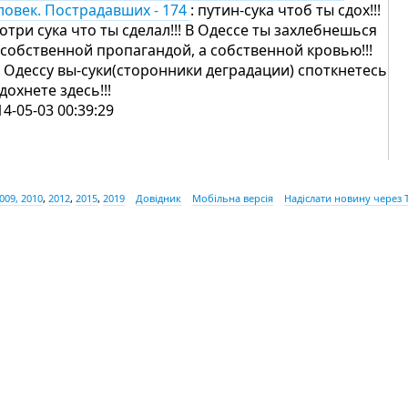
ловек. Пострадавших - 174
: путин-сука чтоб ты сдох!!!
отри сука что ты сделал!!! В Одессе ты захлебнешься
 собственной пропагандой, а собственной кровью!!!
 Одессу вы-суки(сторонники деградации) споткнетесь
сдохнете здесь!!!
14-05-03 00:39:29
009, 2010
,
2012
,
2015
,
2019
Довідник
Мобільна версія
Надіслати новину через 