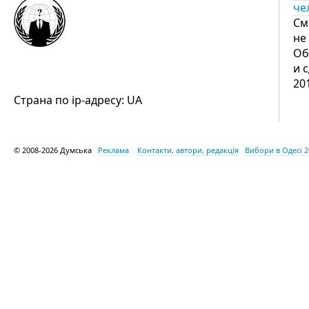
че
См
не
Об
и 
20
Страна по ip-адресу: UA
© 2008-2026 Думська
Реклама
Контакти, автори, редакція
Вибори в Одесі 2