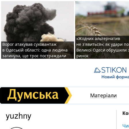
«Жодних альтернатив
Ворог атакував суховантаж
не з'явиться»: як удари п
в Одеській області: одна людина
Великої Одеси обрушили 
загинула, ще троє постраждали
ринок
Матеріали
yuzhny
Ко
Чи