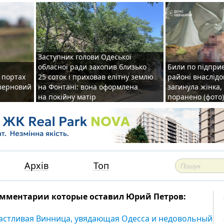
Заступник голови Одеської
обласної ради захопив близько
Били по підприє
о портах
25 соток і приховав елітну землю
районі внаслідо
зерновий
на Фонтані: вона оформлена
загинула жінка,
на покійну матір
поранено (фото)
Архів
Топ
мментарии которые оставил Юрий Петров:
астливая Винница, увядающая Одесса и недовольный