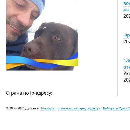
во
ма
20
Фр
20
"И
от
Ук
20
Страна по ip-адресу:
© 2008-2026 Думська
Реклама
Контакти, автори, редакція
Вибори в Одесі 2