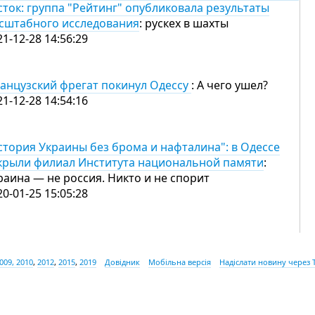
сток: группа "Рейтинг" опубликовала результаты
сштабного исследования
: рускех в шахты
21-12-28 14:56:29
анцузский фрегат покинул Одессу
: А чего ушел?
21-12-28 14:54:16
стория Украины без брома и нафталина": в Одессе
крыли филиал Института национальной памяти
:
раина — не россия. Никто и не спорит
20-01-25 15:05:28
009, 2010
,
2012
,
2015
,
2019
Довідник
Мобільна версія
Надіслати новину через 