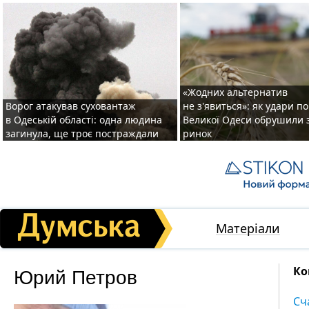
«Жодних альтернатив
Ворог атакував суховантаж
не з'явиться»: як удари п
в Одеській області: одна людина
Великої Одеси обрушили 
загинула, ще троє постраждали
ринок
Матеріали
Юрий Петров
Ко
Сч