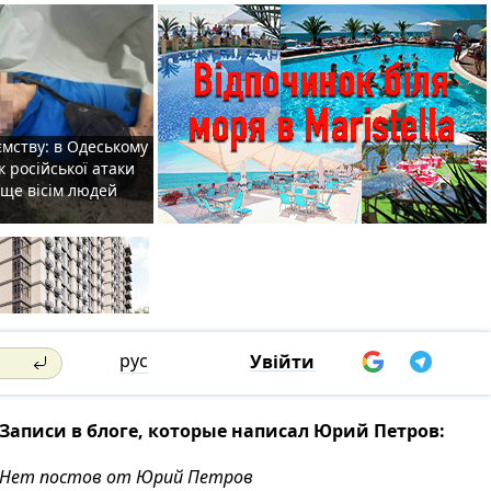
мству: в Одеському
к російської атаки
 ще вісім людей
рус
Увійти
Записи в блоге, которые написал Юрий Петров:
Нет постов от Юрий Петров