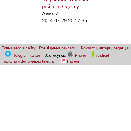
рейсы в Одессу
:
Аминь!
2014-07-29 20:57:35
Повна версія сайту
Розміщення реклами
Контакти, автори, редакція
Telegram-канал
Застосунок:
iPhone
Android
Надіслати фото через telegram
Patreon