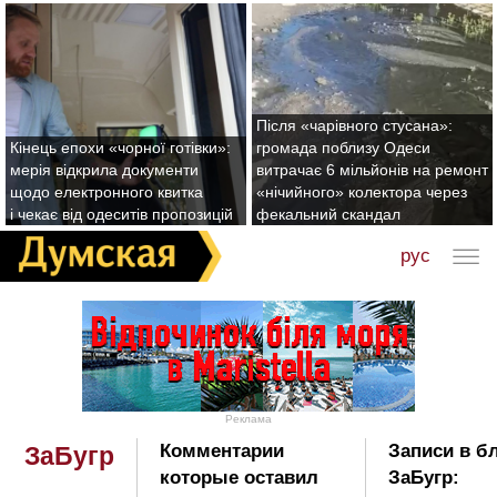
Після «чарівного стусана»:
Кінець епохи «чорної готівки»:
громада поблизу Одеси
мерія відкрила документи
витрачає 6 мільйонів на ремонт
щодо електронного квитка
«нічийного» колектора через
і чекає від одеситів пропозицій
фекальний скандал
рус
Реклама
Комментарии
Записи в б
ЗаБугр
которые оставил
ЗаБугр: