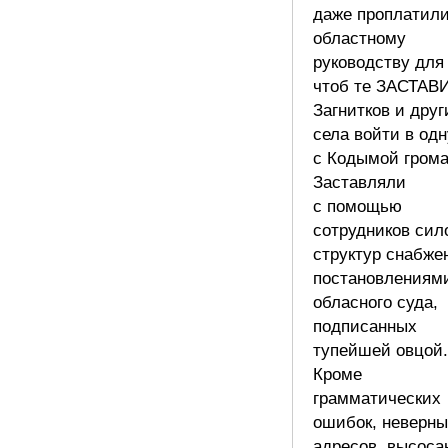
даже проплатил
областному
руководству для 
чтоб те ЗАСТАВ
Загнитков и друг
села войти в одн
с Кодымой грома
Заставляли
с помощью
сотрудников сил
структур снабже
постановлениям
обласного суда,
подписанных
тупейшей овцой.
Кроме
грамматических
ошибок, неверны
адресов, высоса