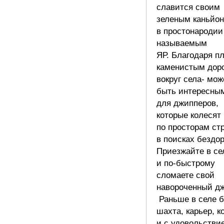
славится своим
зеленым каньйон
в простонародии
называемым
ЯР. Благодаря п
каменистым дор
вокруг села- мож
быть интересны
для джипперов,
которые колесят
по просторам ст
в поисках бездо
Приезжайте в се
и по-быстрому
сломаете свой
навороченный 
Раньше в селе 
шахта, карьер, к
и с удовольстви