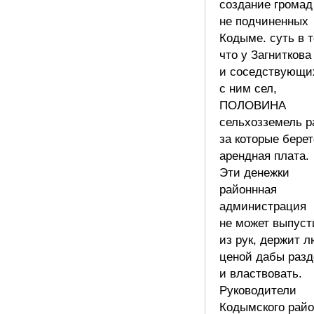
создание громад
не подчиненных
Кодыме. суть в т
что у Загниткова
и соседствующи
с ним сел,
ПОЛОВИНА
сельхозземель р
за которые бере
арендная плата.
Эти денежки
районнная
администрация
не может выпуст
из рук, держит 
ценой дабы разд
и властвовать.
Руководители
Кодымского райо