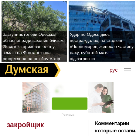
Заступник голови Одеської
Удар по Одесі: двоє
обласної ради захопив близько
постраждалих, на стадіоні
25 соток і приховав елітну
«Чорноморець» знесло частину
землю на Фонтані: вона
даху, суботній матч
оформлена на покійну матір
під загрозою
рус
Реклама
Комментарии
закройщик
которые остави