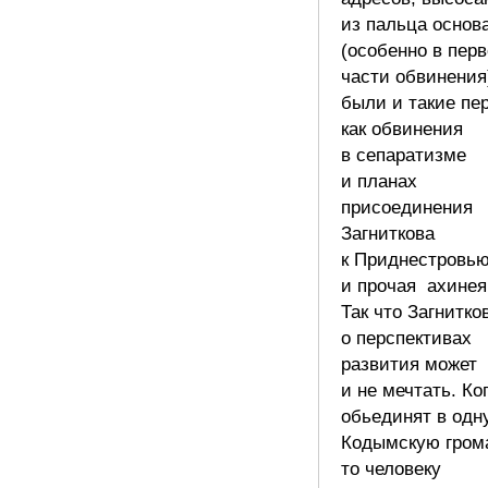
из пальца основ
(особенно в пер
части обвинения
были и такие пе
как обвинения
в сепаратизме
и планах
присоединения
Загниткова
к Приднестровь
и прочая ахинея
Так что Загнитко
о перспективах
развития может
и не мечтать. Ко
обьединят в одн
Кодымскую гром
то человеку