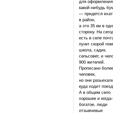
для оформления
какой-нибудь бу
— придется ехат
в район,
а это 35 км в од
сторону. На сего
есть в селе почт
пункт скорой по
школа, садик,
сельсовет, и чел
900 жителей.
Прописано более
человек,
но они разьехал
куда ходит поез
А в общем село
хорошее и когда-
богатое, люди
отзывчивые