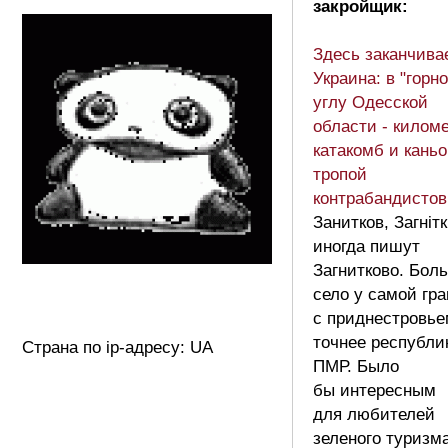
закройщик:
Здесь заканчива
Украина: в "горн
углу Одесской
области - килом
катакомб и каньо
тропой
контрабандисто
Занитков, Загнітк
иногда пишут
Загнитково. Бол
село у самой гр
с приднестровье
точнее республи
Страна по ip-адресу: UA
ПМР. Было
бы интересным
для любителей
зеленого туризма