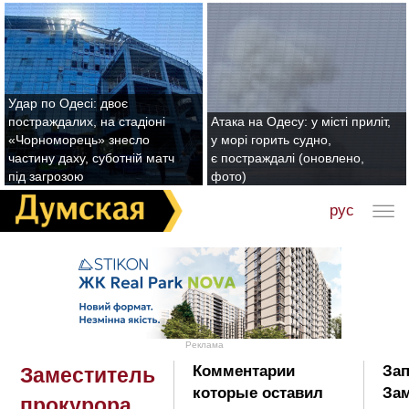
Удар по Одесі: двоє
постраждалих, на стадіоні
Атака на Одесу: у місті приліт,
«Чорноморець» знесло
у морі горить судно,
частину даху, суботній матч
є постраждалі (оновлено,
під загрозою
фото)
рус
Реклама
Комментарии
Зап
Заместитель
которые оставил
Зам
прокурора