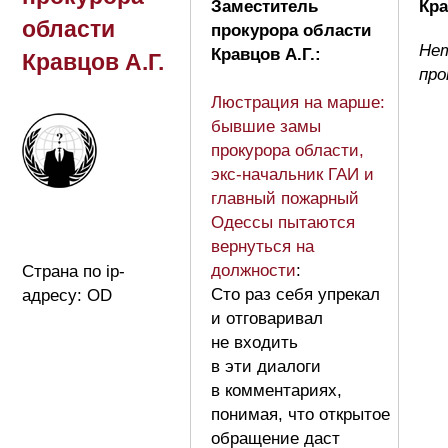
Заместитель
Кра
области
прокурора области
Не
Кравцов А.Г.:
Кравцов А.Г.
про
Люстрация на марше:
бывшие замы
прокурора области,
экс-начальник ГАИ и
главный пожарный
Одессы пытаются
вернуться на
должности
:
Страна по ip-
Сто раз себя упрекал
адресу: OD
и отговаривал
не входить
в эти диалоги
в комментариях,
понимая, что открытое
обращение даст