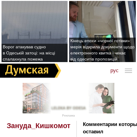
Кінець епохи «чорної готівки»:
Ворог атакував судно
мерія відкрила документи щодо
в Одеській затоці: на місці
електронного квитка і чекає
спалахнула пожежа
від одеситів пропозицій
рус
Реклама
Комментарии котор
Зануда_Кишкомот
оставил