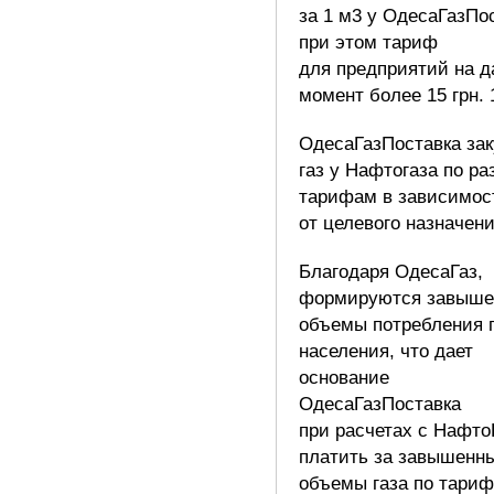
за 1 м3 у ОдесаГазПо
при этом тариф
для предприятий на 
момент более 15 грн. 
ОдесаГазПоставка зак
газ у Нафтогаза по р
тарифам в зависимос
от целевого назначени
Благодаря ОдесаГаз,
формируются завыше
объемы потребления 
населения, что дает
основание
ОдесаГазПоставка
при расчетах с Нафто
платить за завышенн
объемы газа по тари