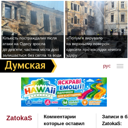
Кількість постраждалих після
«Полум'я вирувало
атаки на Одесу зросла
на верхньому поверсі»:
до дев'яти: частина міста досі
одесити про наслідки нічного
залишається без світла та води
удару
рус
Реклама
Комментарии
Записи в б
ZatokaS
которые оставил
ZatokaS: