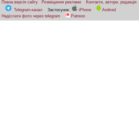
Повна версія сайту
Розміщення реклами
Контакти, автори, редакція
Telegram-канал
Застосунок:
iPhone
Android
Надіслати фото через telegram
Patreon