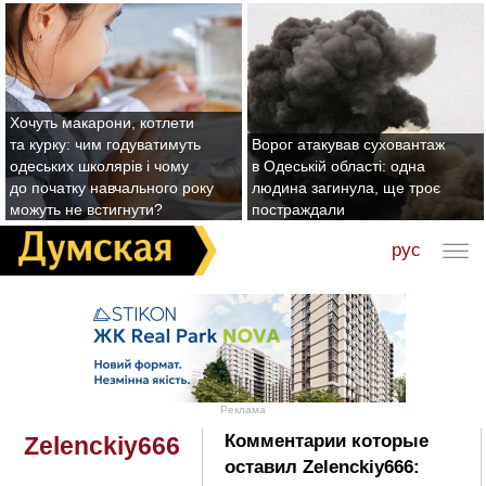
Хочуть макарони, котлети
та курку: чим годуватимуть
Ворог атакував суховантаж
одеських школярів і чому
в Одеській області: одна
до початку навчального року
людина загинула, ще троє
можуть не встигнути?
постраждали
рус
Реклама
Комментарии которые
Zelenckiy666
оставил Zelenckiy666: