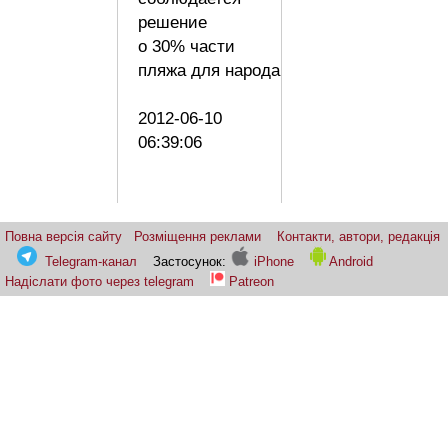
решение
о 30% части
пляжа для народа
2012-06-10
06:39:06
Повна версія сайту
Розміщення реклами
Контакти, автори, редакція
Telegram-канал
Застосунок:
iPhone
Android
Надіслати фото через telegram
Patreon