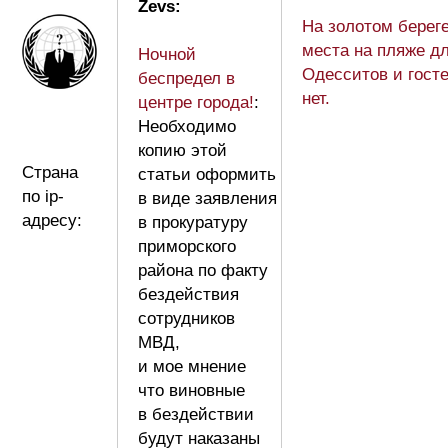
Zevs:
На золотом берег
места на пляже д
Ночной
Одесситов и гост
беспредел в
нет.
центре города!
:
Необходимо
копию этой
Страна
статьи оформить
по ip-
в виде заявления
адресу:
в прокуратуру
приморского
района по факту
бездействия
сотрудников
МВД,
и мое мнение
что виновные
в бездействии
будут наказаны