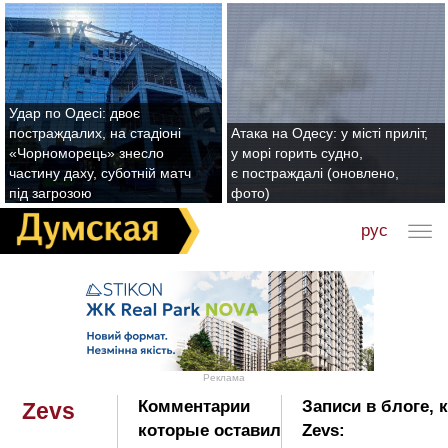
Удар по Одесі: двоє
постраждалих, на стадіоні
Атака на Одесу: у місті приліт,
«Чорноморець» знесло
у морі горить судно,
частину даху, суботній матч
є постраждалі (оновлено,
під загрозою
фото)
рус
Реклама
Комментарии
Записи в блоге, 
Zevs
которые оставил
Zevs: