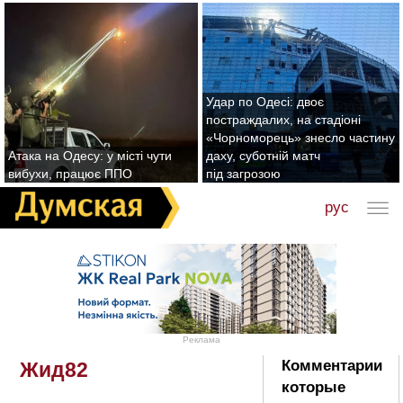
Удар по Одесі: двоє
постраждалих, на стадіоні
«Чорноморець» знесло частину
Атака на Одесу: у місті чути
даху, суботній матч
вибухи, працює ППО
під загрозою
рус
Реклама
Комментарии
Жид82
которые