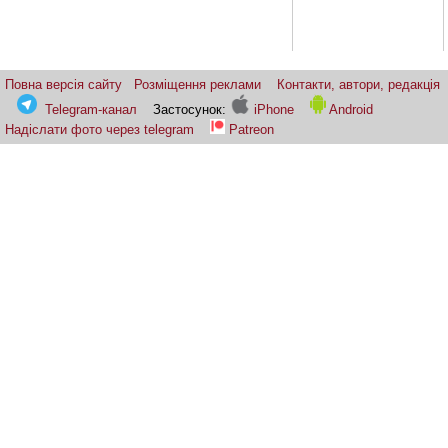
Повна версія сайту
Розміщення реклами
Контакти, автори, редакція
Telegram-канал
Застосунок:
iPhone
Android
Надіслати фото через telegram
Patreon