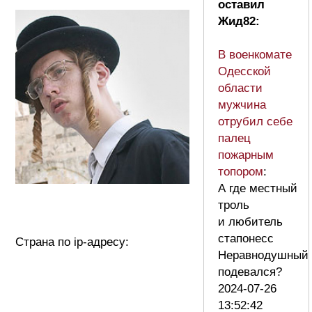
оставил
Жид82:
В военкомате
Одесской
области
мужчина
отрубил себе
палец
пожарным
топором
:
А где местный
троль
и любитель
стапонесс
Страна по ip-адресу:
Неравнодушный
подевался?
2024-07-26
13:52:42