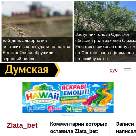
Заступник голови Одеської
«Жодних альтернатив
обласної ради захопив близьк
не з'явиться»: як удари по портах
25 соток і приховав елітну зе
Великої Одеси обрушили
на Фонтані: вона оформлена
зерновий ринок
на покійну матір
рус
Реклама
Комментарии которые
Записи 
Zlata_bet
оставила Zlata_bet:
написал