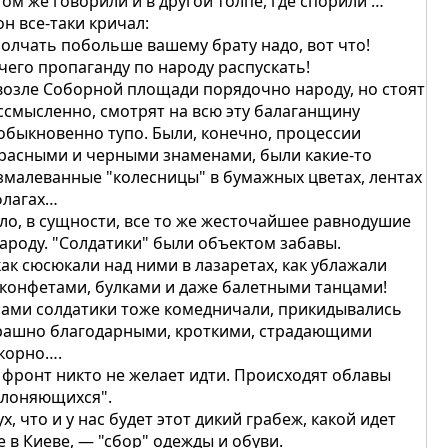
том же говорили и в другой толпе, где спорили …
он все-таки кричал:
Молчать побольше вашему брату надо, вот что!
чего пропаганду по народу распускать!
возле Соборной площади порядочно народу, но стоят
ссмысленно, смотрят на всю эту балаганщину
обыкновенно тупо. Были, конечно, процессии
красными и черными знаменами, были какие-то
змалеванные "колесницы" в бумажных цветах, лентах
флагах…
ло, в сущности, все то же жесточайшее равнодушие
народу. "Солдатики" были объектом забавы.
как сюсюкали над ними в лазаретах, как ублажали
 конфетами, булками и даже балетными танцами!
сами солдатики тоже комедничали, прикидывались
рашно благодарными, кроткими, страдающими
корно….
 фронт никто не желает идти. Происходят облавы
клоняющихся".
ух, что и у нас будет этот дикий грабеж, какой идет
е в Киеве, — "сбор" одежды и обуви.