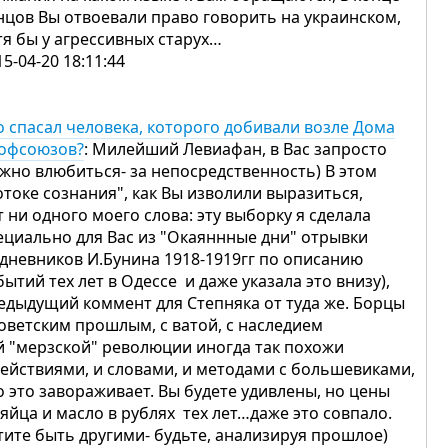
нцов Вы отвоевали право говорить на украинском,
тя бы у агрессивных старух…
15-04-20 18:11:44
о спасал человека, которого добивали возле Дома
офсоюзов?
: Милейший Левиафан, в Вас запросто
жно влюбиться- за непосредственность) В этом
отоке сознания", как Вы изволили выразиться,
т ни одного моего слова: эту выборку я сделала
ециально для Вас из "Окаяннные дни" отрывки
 дневников И.Бунина 1918-1919гг по описанию
бытий тех лет в Одессе и даже указала это внизу),
едыдущий коммент для Степняка от туда же. Борцы
советским прошлым, с ватой, с наследием
й "мерзской" революции иногда так похожи
действиями, и словами, и методами с большевиками,
о это завораживает. Вы будете удивлены, но цены
 яйца и масло в рублях тех лет…даже это совпало.
тите быть другими- будьте, анализируя прошлое)