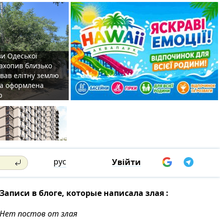
ви Одеської
захопив близько
овав елітну землю
на оформлена
р
рус
Увійти
Записи в блоге, которые написала злая :
Нет постов от злая