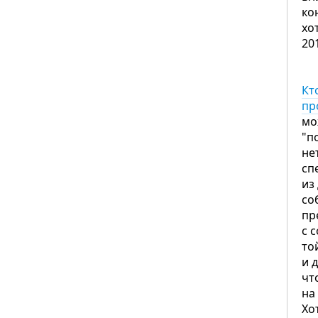
ко
хо
20
Кт
пр
мо
"п
не
сп
из
со
пр
с 
то
и 
чт
на
Хо