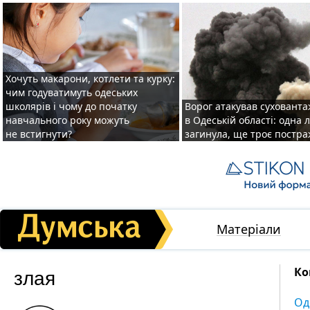
Хочуть макарони, котлети та курку:
чим годуватимуть одеських
школярів і чому до початку
Ворог атакував суховант
навчального року можуть
в Одеській області: одна
не встигнути?
загинула, ще троє постр
Матеріали
злая
Ко
Од