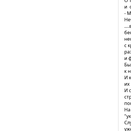
О 
и 
- 
Не
….
бе
не
с 
ра
и 
Бы
к 
И 
их
И 
ст
по
На
"у
Сл
уж