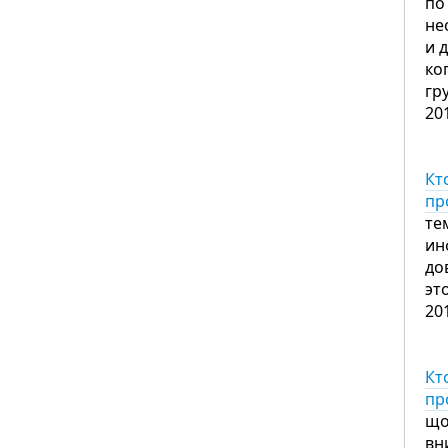
по
не
и 
ко
гр
20
Кт
пр
те
ин
до
эт
20
Кт
пр
що
вн