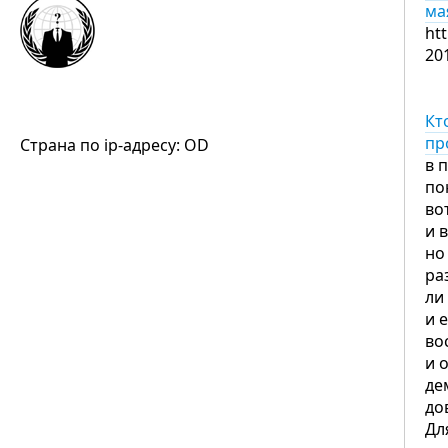
ма
ht
20
Кт
пр
Страна по ip-адресу: OD
в 
по
во
и 
но
ра
ли
и 
во
и 
де
до
Дл