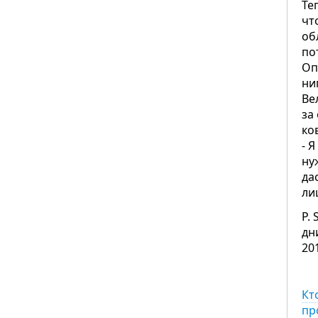
Те
чт
об
по
Оп
ни
Ве
за
ко
- 
ну
да
ли
P.
дн
20
Кт
пр