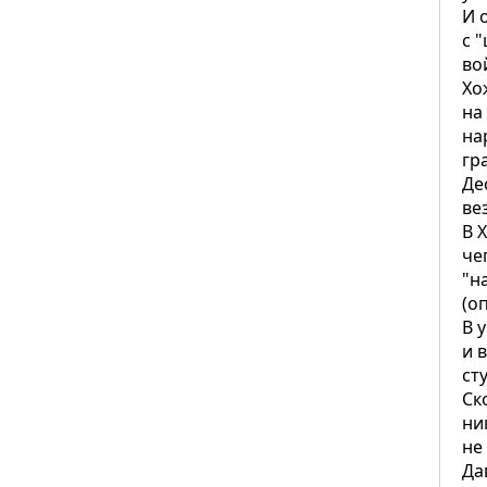
И 
с 
во
Хо
на
на
гр
Де
ве
В 
че
"н
(о
В 
и 
ст
Ск
ни
не
Да