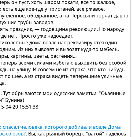
перь он пуст, хоть шаром покати, все то жалкое,
о есть еще кое-где у пристаней, все ржавое,
лупленное, ободранное, а на Пересыпи торчат давно
тухшие трубы заводов.
ять праздник, — годовщина революции. Но народу
где нет. Просто уже надоедает.
ликолепные дома возле нас реквизируются один
 одним. Из них вывозят и вывозят куда-то мебель,
вры, картины, цветы, растения…
Я теперь всеми силами избегаю выходить без особой
жды на улицу. И совсем не из страха, что кто-нибудь
ст по шее, а из страха видеть теперешние уличные
ца.
 S. Тут обрываются мои одесские заметки. "Окаянные
и" Бунина)
15-04-20 15:51:38
о спасал человека, которого добивали возле Дома
офсоюзов?
: Вы, как рьяный борец с "ватой" надеюсь