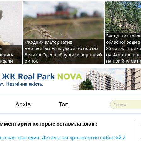
Заступник голо
«Жодних альтернатив
обласної ради 
аж
не з'явиться»: як удари по портах
25 соток і прих
 людина
Великої Одеси обрушили зерновий
на Фонтані: во
аждали
ринок
на покійну маті
Архів
Топ
мментарии которые оставила злая :
есская трагедия: Детальная хронология событий 2