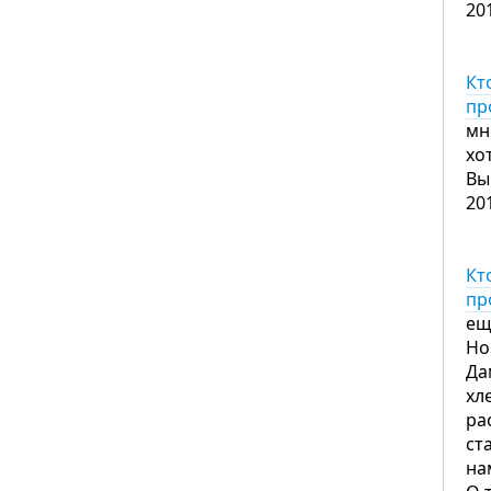
20
Кт
пр
мн
хо
Вы
20
Кт
пр
ещ
Но
Да
хл
ра
ст
на