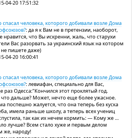
15-04-20 17:51:32
о спасал человека, которого добивали возле Дома
офсоюзов?
: да я к Вам не в претензии, наоборот,
е нравится, что Вы искренни, жаль, что старухи
тели Вас разорвать за украинский язык на котором
 не пишете даже)
15-04-20 16:00:41
о спасал человека, которого добивали возле Дома
офсоюзов?
: левиафан, специально для Вас,
е раз Одесса:"Кончился этот проклятый год.
 что дальше? Может, нечто еще более ужасное.
ма поспешно жалуется, что она теперь без куска
еба, имела раньше школу, а теперь всех учениц
спустила, так как их нечем кормить: — Кому же …
ало лучше? Всем стало хуже и первым делом
м же, народу!