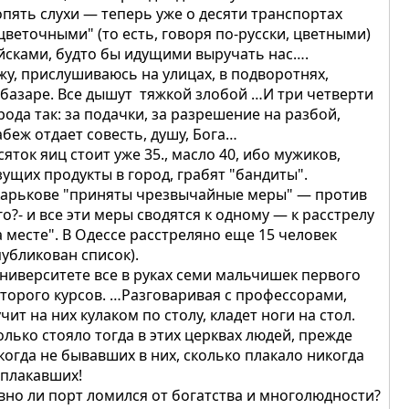
опять слухи — теперь уже о десяти транспортах
"цветочными" (то есть, говоря по-русски, цветными)
йсками, будто бы идущими выручать нас….
жу, прислушиваюсь на улицах, в подворотнях,
 базаре. Все дышут тяжкой злобой …И три четверти
рода так: за подачки, за разрешение на разбой,
абеж отдает совесть, душу, Бога…
сяток яиц стоит уже 35., масло 40, ибо мужиков,
зущих продукты в город, грабят "бандиты".
Харькове "приняты чрезвычайные меры" — против
го?- и все эти меры сводятся к одному — к расстрелу
а месте". В Одессе расстреляно еще 15 человек
публикован список).
университете все в руках семи мальчишек первого
второго курсов. …Разговаривая с профессорами,
учит на них кулаком по столу, кладет ноги на стол.
олько стояло тогда в этих церквах людей, прежде
когда не бывавших в них, сколько плакало никогда
 плакавших!
вно ли порт ломился от богатства и многолюдности?