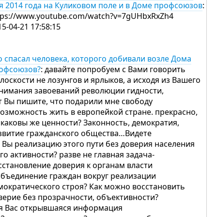
я 2014 года на Куликовом поле и в Доме профсоюзов
:
tps://www.youtube.com/watch?v=7gUHbxRxZh4
15-04-21 17:58:15
о спасал человека, которого добивали возле Дома
офсоюзов?
: давайте попробуем с Вами говорить
плоскости не лозунгов и ярлыков, а исходя из Вашего
нимания завоеваний революции гидности,
т Вы пишите, что подарили мне свободу
возможность жить в европейкой стране. прекрасно,
 каковы же ценности? Законность, демократия,
звитие гражданского общества…Видете
 Вы реализацию этого пути без доверия населения
его активности? разве не главная задача-
сстановление доверия к органам власти
объединение граждан вокруг реализации
мократического строя? Как можно восстановить
верие без прозрачности, объективности?
я Вас открывшаяся информация