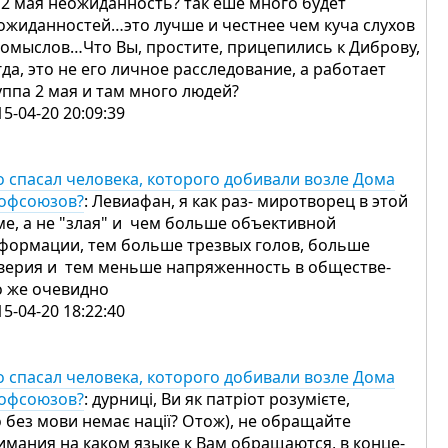
 2 мая неожиданность? так еше много будет
ожиданностей…это лучше и честнее чем куча слухов
домыслов…Что Вы, простите, прицепились к Диброву,
гда, это не его личное расследование, а работает
уппа 2 мая и там много людей?
15-04-20 20:09:39
о спасал человека, которого добивали возле Дома
офсоюзов?
: Левиафан, я как раз- миротворец в этой
ме, а не "злая" и чем больше объективной
формации, тем больше трезвых голов, больше
верия и тем меньше напряженность в обществе-
о же очевидно
15-04-20 18:22:40
о спасал человека, которого добивали возле Дома
офсоюзов?
: дурниці, Ви як патріот розумієте,
 без мови немає нації? Отож), не обращайте
имания на каком языке к Вам обращаются, в конце-