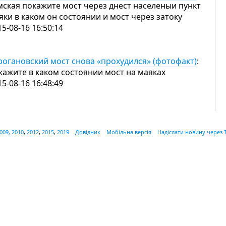
мская покажите мост через днест населеныи пункт
яки в каком он состоянии и мост через затоку
15-08-16 16:50:14
рогановский мост снова «прохудился» (фотофакт)
:
кажите в каком состоянии мост на маяках
15-08-16 16:48:49
009, 2010
,
2012
,
2015
,
2019
Довідник
Мобільна версія
Надіслати новину через 