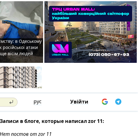
мству: в Одеському
к російської атаки
 ще вісім людей
рус
Увійти
Записи в блоге, которые написал zor 11:
Нет постов от zor 11