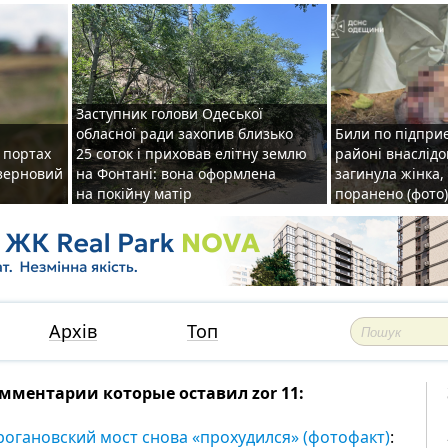
Заступник голови Одеської
обласної ради захопив близько
Били по підприє
о портах
25 соток і приховав елітну землю
районі внаслідо
зерновий
на Фонтані: вона оформлена
загинула жінка,
на покійну матір
поранено (фото)
Архів
Топ
мментарии которые оставил zor 11:
рогановский мост снова «прохудился» (фотофакт)
: