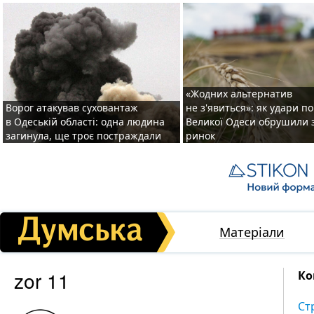
«Жодних альтернатив
Ворог атакував суховантаж
не з'явиться»: як удари п
в Одеській області: одна людина
Великої Одеси обрушили 
загинула, ще троє постраждали
ринок
Матеріали
zor 11
Ко
Ст