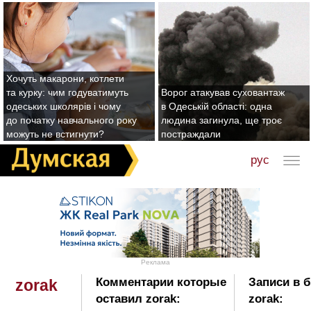
Хочуть макарони, котлети
та курку: чим годуватимуть
Ворог атакував суховантаж
одеських школярів і чому
в Одеській області: одна
до початку навчального року
людина загинула, ще троє
можуть не встигнути?
постраждали
рус
Реклама
Комментарии которые
Записи в 
zorak
оставил zorak:
zorak: