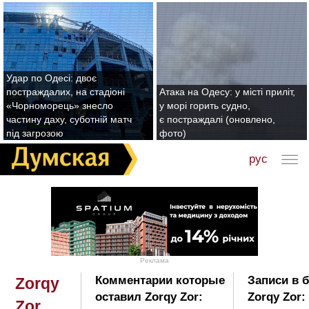
Удар по Одесі: двоє
постраждалих, на стадіоні
Атака на Одесу: у місті приліт,
«Чорноморець» знесло
у морі горить судно,
частину даху, суботній матч
є постраждалі (оновлено,
під загрозою
фото)
рус
Реклама
Комментарии которые
Записи в 
Zorqy
оставил Zorqy Zor:
Zorqy Zor:
Zor