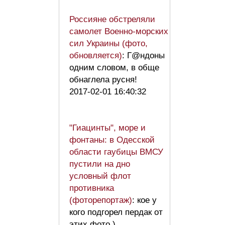
Россияне обстреляли
самолет Военно-морских
сил Украины (фото,
обновляется)
: Г@ндоны
одним словом, в обще
обнаглела русня!
2017-02-01 16:40:32
"Гиацинты", море и
фонтаны: в Одесской
области гаубицы ВМСУ
пустили на дно
условный флот
противника
(фоторепортаж)
: кое у
кого подгорел пердак от
этих фото )