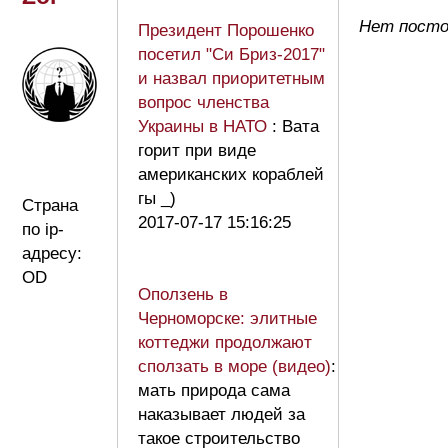
Нет посто
Президент Порошенко
посетил "Си Бриз-2017"
и назвал приоритетным
вопрос членства
Украины в НАТО
: Вата
горит при виде
американских кораблей
гы _)
Страна
2017-07-17 15:16:25
по ip-
адресу:
OD
Оползень в
Черноморске: элитные
коттеджи продолжают
сползать в море (видео)
:
мать природа сама
наказывает людей за
такое строительство