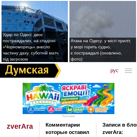
Удар по Одесі: двоє
постраждалих, на стадіоні
Атака на Одесу: у місті приліт,
«Чорноморець» знесло
у морі горить судно,
частину даху, суботній матч
є постраждалі (оновлено,
під загрозою
фото)
рус
Реклама
Комментарии
Записи в бло
zverAra
которые оставил
zverAra: