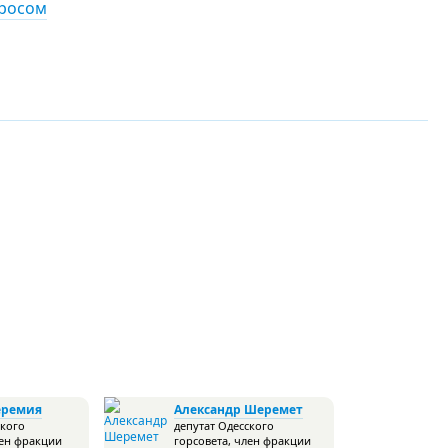
просом
еремия
Александр Шеремет
ского
депутат Одесского
лен фракции
горсовета, член фракции