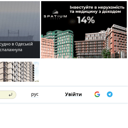
судно в Одеській
і спалахнула
рус
Увійти