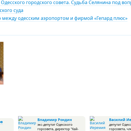
 Одесского городского совета. Судьба Селянина под во
кого суда
р между одесским аэропортом и фирмой «Гепард плюс»
Владимир Рондин
Василий И
ов
экс-депутат Одесского
депутат Одес
горсовета, директор "Хай-
горсовета, ч