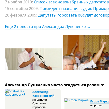
7 ноября 2010:
Список всех новоизбранных депутатов
15 сентября 2009:
Президент назначил судью Приморс
26 февраля 2009:
Депутаты горсовета обсудят догово
Ещё 2 новости про Александра Луняченко →
Александр Луняченко часто згадується разом з:
Александр
Казарновский
экс-депутат
Игорь Марк
Одесского
террорист
горсовета