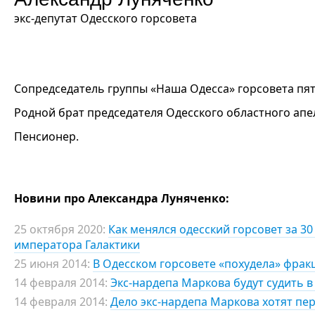
экс-депутат Одесского горсовета
Сопредседатель группы «Наша Одесса» горсовета пято
Родной брат председателя Одесского областного апе
Пенсионер.
Новини про Александра Луняченко:
25 октября 2020:
Как менялся одесский горсовет за 3
императора Галактики
25 июня 2014:
В Одесском горсовете «похудела» фрак
14 февраля 2014:
Экс-нардепа Маркова будут судить 
14 февраля 2014:
Дело экс-нардепа Маркова хотят пер