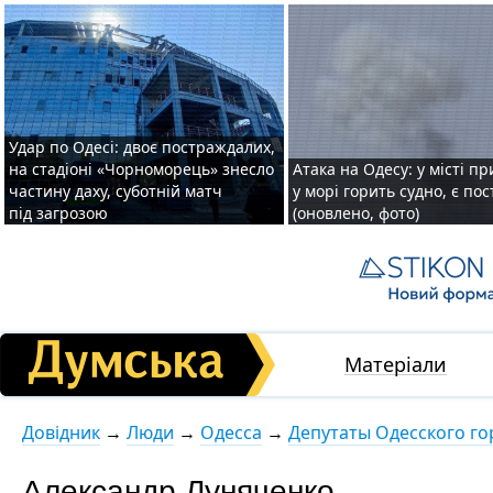
Удар по Одесі: двоє постраждалих,
на стадіоні «Чорноморець» знесло
Атака на Одесу: у місті пр
частину даху, суботній матч
у морі горить судно, є по
під загрозою
(оновлено, фото)
Матеріали
Довідник
→
Люди
→
Одесса
→
Депутаты Одесского го
Александр Луняченко