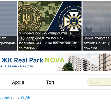
У Чорноморську співробітники
иліт,
ТЦК затримали та побили
Ворог атакував 
страждалі
полковника СБУ на пенсії: зникли
затоці: на місц
55 тисяч?
пожежа
Архів
Топ
рсовета
→
УДАР