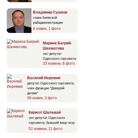
Владимир Сушков
глава Киевской
райадминистрации
6 новин
,
1 фото
Марина Багрий-
Шахматова
экс-депутат
Одесского горсовета
33 новини
,
8 фото
Василий Иеремия
депутат Одесского горсовета,
член фракции "Доверяй
делам"
38 новин
,
3 фото
Кирилл Шаламай
экс-депутат Одесского
горсовета, бывший вице-мэр
52 новини
,
11 фото