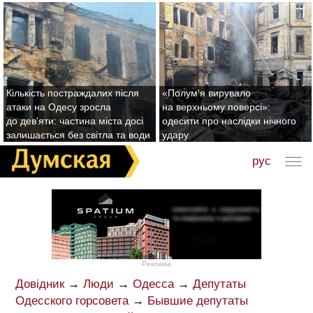
Кількість постраждалих після
«Полум'я вирувало
атаки на Одесу зросла
на верхньому поверсі»:
до дев'яти: частина міста досі
одесити про наслідки нічного
залишається без світла та води
удару
рус
Реклама
Довідник
→
Люди
→
Одесса
→
Депутаты
Одесского горсовета
→
Бывшие депутаты