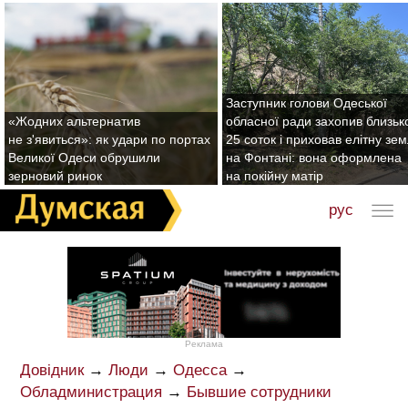
Заступник голови Одеської
«Жодних альтернатив
обласної ради захопив близьк
не з'явиться»: як удари по портах
25 соток і приховав елітну зе
Великої Одеси обрушили
на Фонтані: вона оформлена
зерновий ринок
на покійну матір
рус
Реклама
Довідник
→
Люди
→
Одесса
→
Обладминистрация
→
Бывшие сотрудники