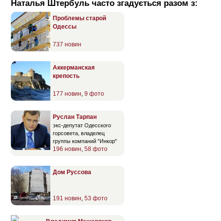
Наталья Штербуль часто згадується разом з:
Проблемы старой
Одессы
737 новин
Аккерманская
крепость
177 новин
,
9 фото
Руслан Тарпан
экс-депутат Одесского
горсовета, владелец
группы компаний "Инкор"
196 новин
,
58 фото
Дом Руссова
191 новин
,
53 фото