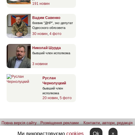
191 новин
Вадим Савенко
боевик "ДНР", экс-депутат
Одесского облсовета
30 новин
,
4 фото
Николай Шурда
бывший член исполкома
3 новини
Руслан
Чернолуцкий
бывший член
исполкома
20 новин
,
5 фото
Повна версія сайту
Розміщення реклами
Контакти, автори, редакція
Telegram-канал
Застосунок:
iPhone
Android
Ми використовуємо
cookies
Ok
×