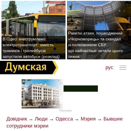
Ракетні атаки, пошкоджений
В Одесі знеструмлено
«Чорноморець» та скандал
електротранспорт: замість
із полковником СБУ:
трамваїв і тролейбусів
що найчастіше читали цього
запустили автобуси (розклад)
тижня
рус
Реклама
Довідник
→
Люди
→
Одесса
→
Мэрия
→
Бывшие
сотрудники мэрии