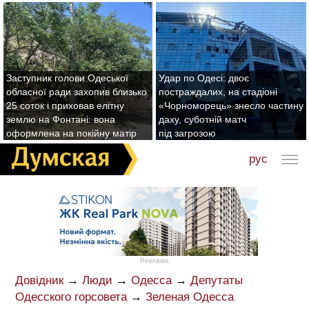
Заступник голови Одеської
Удар по Одесі: двоє
обласної ради захопив близько
постраждалих, на стадіоні
25 соток і приховав елітну
«Чорноморець» знесло частину
землю на Фонтані: вона
даху, суботній матч
оформлена на покійну матір
під загрозою
рус
Реклама
Довідник
→
Люди
→
Одесса
→
Депутаты
Одесского горсовета
→
Зеленая Одесса