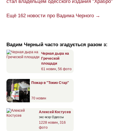
стал владельцем одесского издания "Храбро"
Ещё 162 новости про Вадима Черного →
Вадим Черный часто згадується разом з:
Черная дыра на
Греческой
площади
61 новин
,
56 фото
Пожар в "Токио Стар"
70 новин
Алексей Костусев
экс-мэр Одессы
1228 новин
,
316
фото