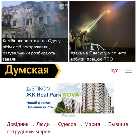
Комбінована атака на Одесу:
вісім осіб постраждали,
рятувальники розбирають
Атака на Одесу: у місті чути
завали
вибухи, працює ППО
рус
Реклама
Довідник
→
Люди
→
Одесса
→
Мэрия
→
Бывшие
сотрудники мэрии