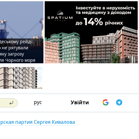
деському рейді:
o не рятували
 яку загрозу
для Чорного моря
рус
Увійти
рская партия Сергея Кивалова