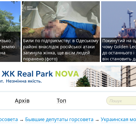
ї
изько
Били по підприємству: в Одеському
Покинутий на о
у землю
районі внаслідок російської атаки
чому Golden Le
ена
загинула жінка, ще вісім людей
до останнього і
поранено (фото)
він становить 
Архів
Топ
рсовета
→
Бывшие депутаты горсовета
→
Украинская мо