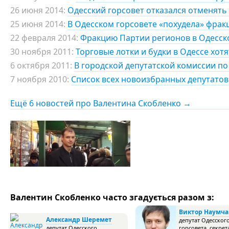
26 июня 2014:
Одесский горсовет отказался отменять
25 июня 2014:
В Одесском горсовете «похудела» фрак
22 февраля 2014:
Фракцию Партии регионов в Одесско
30 ноября 2011:
Торговые лотки и будки в Одессе хот
6 октября 2011:
В городской депутатской комиссии по
7 ноября 2010:
Список всех новоизбранных депутатов
Ещё 6 новостей про Валентина Скобленко →
Валентин Скобленко часто згадується разом з:
Виктор Наумча
Александр Шеремет
депутат Одесског
депутат Одесского
горсовета, секрет