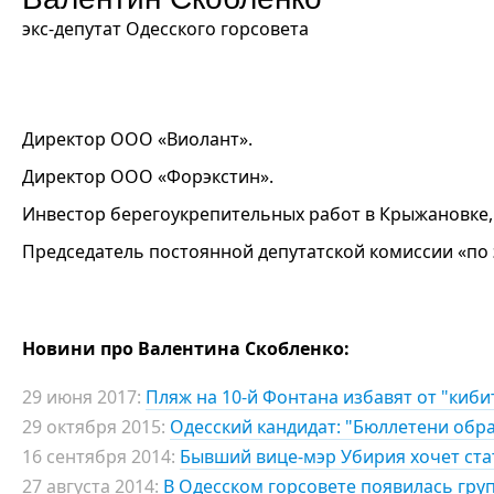
экс-депутат Одесского горсовета
Директор ООО «Виолант».
Директор ООО «Форэкстин».
Инвестор берегоукрепительных работ в Крыжановке, 
Председатель постоянной депутатской комиссии «по 
Новини про Валентина Скобленко:
29 июня 2017:
Пляж на 10-й Фонтана избавят от "киб
29 октября 2015:
Одесский кандидат: "Бюллетени обр
16 сентября 2014:
Бывший вице-мэр Убирия хочет ста
27 августа 2014:
В Одесском горсовете появилась груп