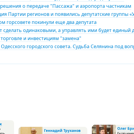
 решения о передаче "Пассажа" и аэропорта частникам
ция Партии регионов и появились депутатские группы 
м горсовете покинули еще два депутата
ят сделать одинаковыми, а управлять ими будет единый
 торговле и инвестициям "замена"
 Одесского городского совета. Судьба Селянина под во
к
Олег Бр
о
Геннадий Труханов
арь
Ексвіцеме