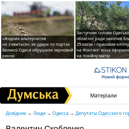
Заступник голови Одесько
«Жодних альтернатив
обласної ради захопив бл
не з'явиться»: як удари по портах
25 соток і приховав елітн
Великої Одеси обрушили зерновий
на Фонтані: вона оформл
ринок
на покійну матір
Матеріали
Довідник
→
Люди
→
Одесса
→
Депутаты Одесского го
Валентин Скобленко