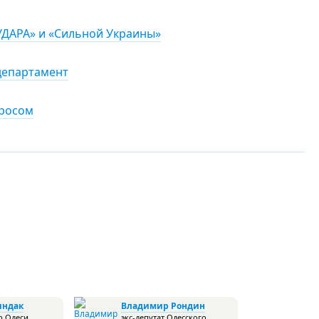
«УДАРА» и «Сильной Украины»
 департамент
просом
индак
Владимир Рондин
р Одеси,
экс-депутат Одесского