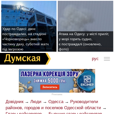
Удар по Одесі: двоє
постраждалих, на стадіоні
Атака на Одесу: у місті приліт,
«Чорноморець» знесло
у морі горить судно,
частину даху, суботній матч
є постраждалі (оновлено,
під загрозою
фото)
рус
Реклама
Довідник
→
Люди
→
Одесса
→
Руководители
районов, городов и поселков Одесской области
→
Главы райсоветов
→
Бывшие главы райсоветов