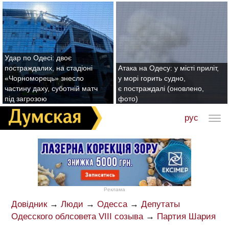
Удар по Одесі: двоє
постраждалих, на стадіоні
Атака на Одесу: у місті приліт,
«Чорноморець» знесло
у морі горить судно,
частину даху, суботній матч
є постраждалі (оновлено,
під загрозою
фото)
рус
Реклама
Довідник
→
Люди
→
Одесса
→
Депутаты
Одесского облсовета VIII созыва
→
Партия Шария