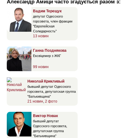
Александр Амици часто згадується разом з:
Вадим Терещук
депутат Одесского
горсовета, член фракции
"Европейская
Солидарность"
13 новин
Ганна Позднякова
Ексвіцемер з ЖКГ
99 новин
Николай Крикливый
бывший депутат Одесского
горсовета, депутатская группа
"Батькивщина"
21 новин
,
2 фото
Виктор Новак
бывший депутат
Одесского горсовета,
депутатская группа
"Батькивщина"