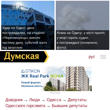
Удар по Одесі: двоє
постраждалих, на стадіоні
Атака на Одесу: у місті приліт,
«Чорноморець» знесло
у морі горить судно,
частину даху, суботній матч
є постраждалі (оновлено,
під загрозою
фото)
рус
Реклама
Довідник
→
Люди
→
Одесса
→
Депутаты
Одесского горсовета
→
Бывшие депутаты