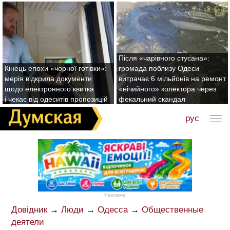
Після «чарівного стусана»:
Кінець епохи «чорної готівки»:
громада поблизу Одеси
мерія відкрила документи
витрачає 6 мільйонів на ремонт
щодо електронного квитка
«нічийного» колектора через
і чекає від одеситів пропозицій
фекальний скандал
рус
Реклама
Довідник
→
Люди
→
Одесса
→
Общественные
деятели