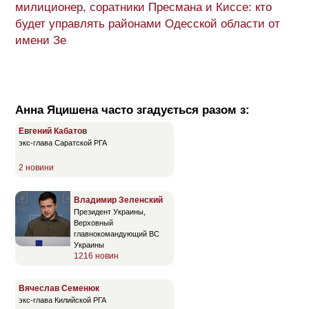
милиционер, соратники Пресмана и Киссе: кто
будет управлять районами Одесской области от
имени Зе
Анна Яцишена часто згадується разом з:
Евгений Кабатов
экс-глава Саратской РГА
2 новини
Владимир Зеленский
Президент Украины,
Верховный
главнокомандующий ВС
Украины
1216 новин
Вячеслав Семенюк
экс-глава Килийской РГА