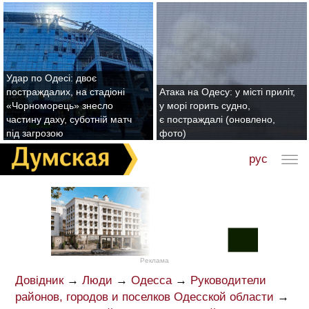
Удар по Одесі: двоє
постраждалих, на стадіоні
Атака на Одесу: у місті приліт,
«Чорноморець» знесло
у морі горить судно,
частину даху, суботній матч
є постраждалі (оновлено,
під загрозою
фото)
рус
Реклама
Довідник
→
Люди
→
Одесса
→
Руководители
районов, городов и поселков Одесской области
→