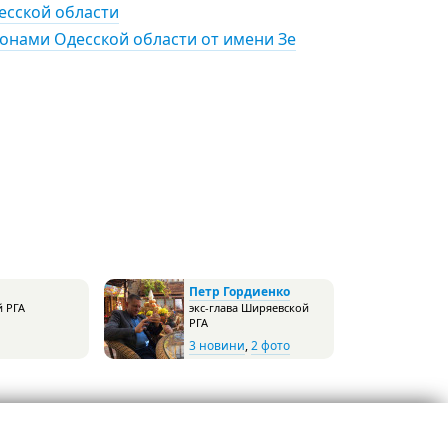
есской области
йонами Одесской области от имени Зе
Петр Гордиенко
й РГА
экс-глава Ширяевской
РГА
3 новини
,
2 фото
Telegram
Наш Patreon