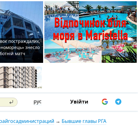
двоє постраждалих,
орноморець» знесло
уботній матч
рус
Увійти
 райгосадминистраций
→
Бывшие главы РГА