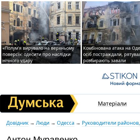
«Полум'я вирувало на верхньому
Комбінована атака на Одес
поверсі»: одесити про наслідки
осіб постраждали, рятув
нічного удару
розбирають завали
Матеріали
Довідник
→
Люди
→
Одесса
→
Руководители районов,
Антон Муравенко