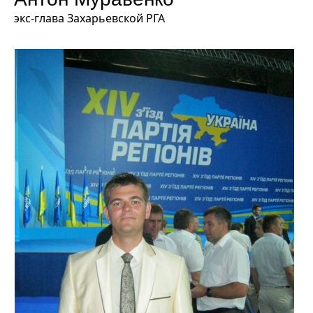
экс-глава Захарьевской РГА