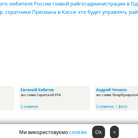
ного любителя России главой райгосадминистрации в Од
р, соратники Пресмана и Киссе: кто будет управлять ра
Евгений Кабатов
Андрей Чечило
экс-глава Саратской РГА
экс-глава Татарбунарско
2 новини
2 новини
,
1 фото
Ми використовуємо
cookies
Ok
×
009, 2010
,
2012
,
2015
,
2019
Довідник
Мобільна версія
Надіслати новину через 