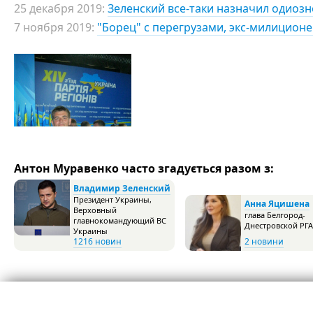
25 декабря 2019:
Зеленский все-таки назначил одиоз
7 ноября 2019:
"Борец" с перегрузами, экс-милиционе
Антон Муравенко часто згадується разом з:
Владимир Зеленский
Президент Украины,
Анна Яцишена
Верховный
глава Белгород-
главнокомандующий ВС
Днестровской РГА
Украины
1216 новин
2 новини
© 2008-2026 Думська
Реклама
Контакти, автори, редакція
Вибори в Одесі 2