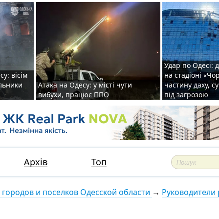
Удар по Одесі: 
у: вісім
на стадіоні «Ч
альники
Атака на Одесу: у місті чути
частину даху, с
вибухи, працює ППО
під загрозою
Архів
Топ
 городов и поселков Одесской области
→
Руководители