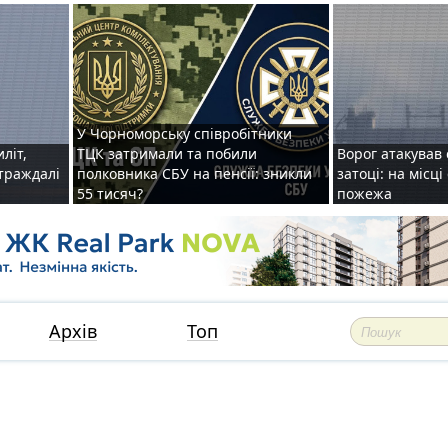
У Чорноморську співробітники
иліт,
ТЦК затримали та побили
Ворог атакував 
страждалі
полковника СБУ на пенсії: зникли
затоці: на місц
55 тисяч?
пожежа
Архів
Топ