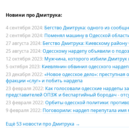
Новини про Дмитрука:
4 сентября 2024:
Бегство Дмитрука: одного из сообщн
2 сентября 2024:
Поменял машину в Одесской области
27 августа 2024:
Бегство Дмитрука: Киевскому район
25 августа 2024:
Одесскому нардепу объявили о подоз
12 октября 2023:
Мужчина, которого избили Дмитрук 
5 октября 2023:
Киевлянин обвинил одесского нардепа
23 декабря 2022:
«Новое одесское дело»: преступная 
фракции «слуг» и побить нардепа
23 февраля 2022:
Как голосовали одесские нардепы з
представителей ОПЗЖ и беспартийный бородач - отс
23 февраля 2022:
Орбиты одесской политики: противо
9 февраля 2022:
Поговорили: нардеп перепутала имя м
Ещё 53 новости про Дмитрука →