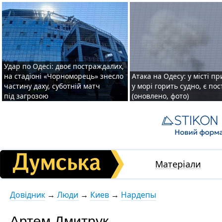
Удар по Одесі: двоє постраждалих,
на стадіоні «Чорноморець» знесло
Атака на Одесу: у місті пр
частину даху, суботній матч
у морі горить судно, є по
під загрозою
(оновлено, фото)
Матеріали
Довідник
→
Люди
→
Киев
→
Нардепы
Артем Дмитрук