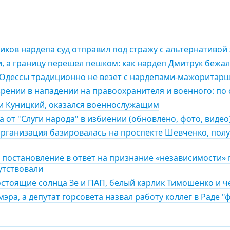
иков нардепа суд отправил под стражу с альтернативой 
, а границу перешел пешком: как нардеп Дмитрук бежал
у Одессы традиционно не везет с нардепами-мажоритар
рении в нападении на правоохранителя и военного: по 
и Куницкий, оказался военнослужащим
 от "Слуги народа" в избиении (обновлено, фото, видео
организация базировалась на проспекте Шевченко, полу
а постановление в ответ на признание «независимости» 
утствовали
стоящие солнца Зе и ПАП, белый карлик Тимошенко и ч
эра, а депутат горсовета назвал работу коллег в Раде 