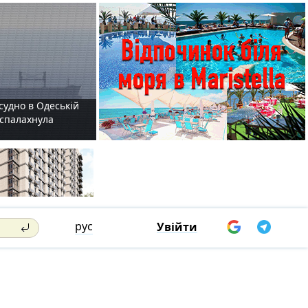
судно в Одеській
і спалахнула
рус
Увійти