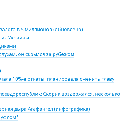
залога в 5 миллионов (обновлено)
 из Украины
щиками
слухам, он скрылся за рубежом
)
чала 10%-е откаты, планировала сменить главу
псевдореспублик: Скорик воздержался, несколько
ерная дыра Агафангел (инфографика)
"фуфлом"