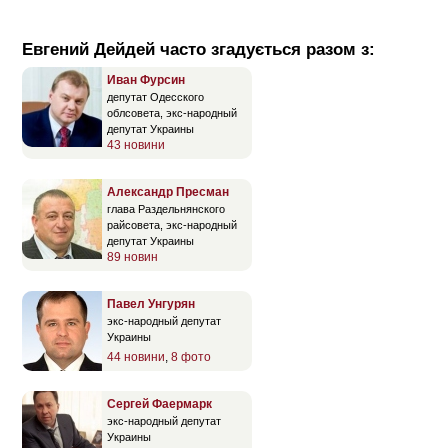
Евгений Дейдей часто згадується разом з:
Иван Фурсин
депутат Одесского
облсовета, экс-народный
депутат Украины
43 новини
Александр Пресман
глава Раздельнянского
райсовета, экс-народный
депутат Украины
89 новин
Павел Унгурян
экс-народный депутат
Украины
44 новини
,
8 фото
Сергей Фаермарк
экс-народный депутат
Украины