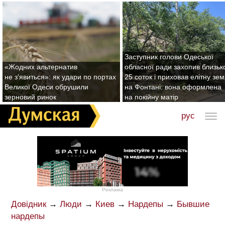
Заступник голови Одеської
«Жодних альтернатив
обласної ради захопив близьк
не з'явиться»: як удари по портах
25 соток і приховав елітну зе
Великої Одеси обрушили
на Фонтані: вона оформлена
зерновий ринок
на покійну матір
рус
Реклама
Довідник
→
Люди
→
Киев
→
Нардепы
→
Бывшие
нардепы