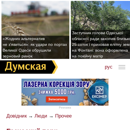
Заступник голови Одеської
«Жодних альтернатив
обласної ради захопив близьк
не з'явиться»: як удари по портах
25 соток і приховав елітну зе
Великої Одеси обрушили
на Фонтані: вона оформлена
зерновий ринок
на покійну матір
рус
Реклама
Довідник
→
Люди
→
Прочее