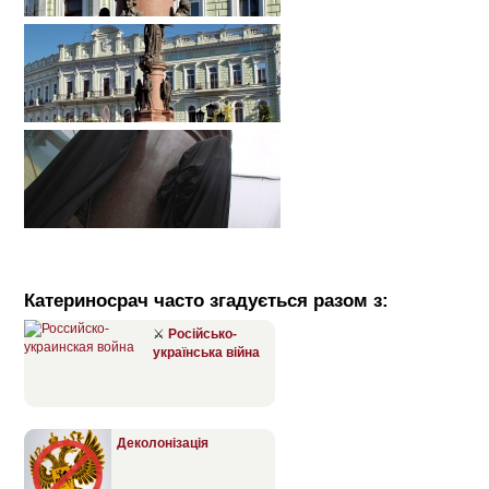
Катериносрач часто згадується разом з:
⚔
Російсько-
українська війна
Деколонізація