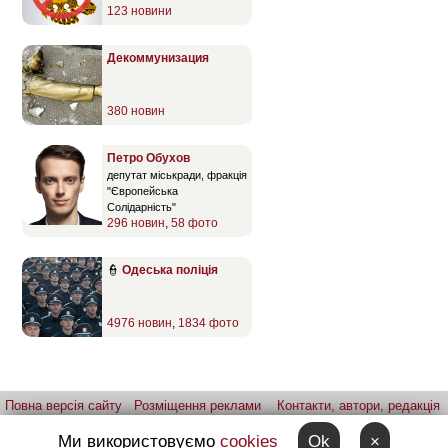
123 новини
Декоммунизация
380 новин
Петро Обухов
депутат міськради, фракція
"Європейська
Солідарність"
296 новин
,
58 фото
👮
Одеська поліція
4976 новин
,
1834 фото
Повна версія сайту
Розміщення реклами
Контакти, автори, редакція
Telegram-канал
Застосунок:
iPhone
Android
Ми використовуємо
cookies
Ok
×