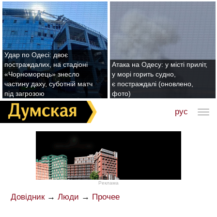
Удар по Одесі: двоє
постраждалих, на стадіоні
Атака на Одесу: у місті приліт,
«Чорноморець» знесло
у морі горить судно,
частину даху, суботній матч
є постраждалі (оновлено,
під загрозою
фото)
рус
Реклама
Довідник
→
Люди
→
Прочее