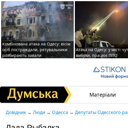
Комбінована атака на Одесу: вісім
осіб постраждали, рятувальники
Атака на Одесу: у місті чу
розбирають завали
вибухи, працює ППО
Матеріали
Довідник
→
Люди
→
Одесса
→
Депутаты Одесского ра
Лада Рыбалка