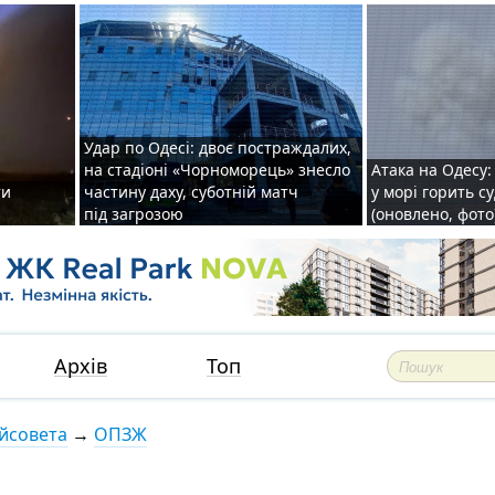
Удар по Одесі: двоє постраждалих,
на стадіоні «Чорноморець» знесло
Атака на Одесу: 
ти
частину даху, суботній матч
у морі горить с
під загрозою
(оновлено, фото
Архів
Топ
йсовета
→
ОПЗЖ