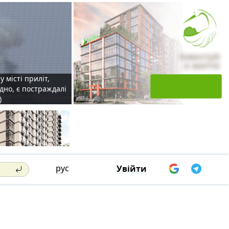
у місті приліт,
удно, є постраждалі
)
рус
Увійти