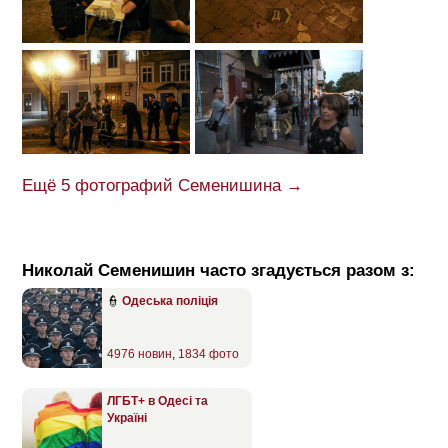
Ещё 5 фотографий Семенишина →
Николай Семенишин часто згадується разом з:
👮
Одеська поліція
4976 новин
,
1834 фото
ЛГБТ+ в Одесі та
Україні