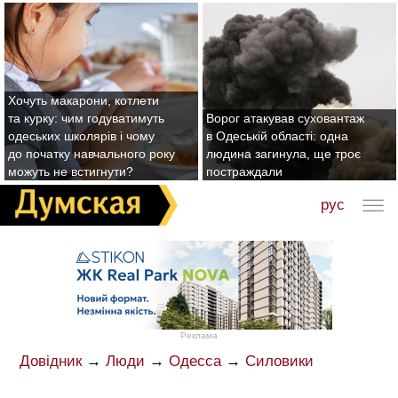
Хочуть макарони, котлети
та курку: чим годуватимуть
Ворог атакував суховантаж
одеських школярів і чому
в Одеській області: одна
до початку навчального року
людина загинула, ще троє
можуть не встигнути?
постраждали
рус
Реклама
Довідник
→
Люди
→
Одесса
→
Силовики