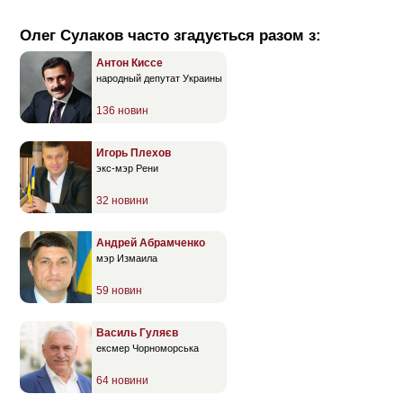
Олег Сулаков часто згадується разом з:
Антон Киссе
народный депутат Украины
136 новин
Игорь Плехов
экс-мэр Рени
32 новини
Андрей Абрамченко
мэр Измаила
59 новин
Василь Гуляєв
ексмер Чорноморська
64 новини