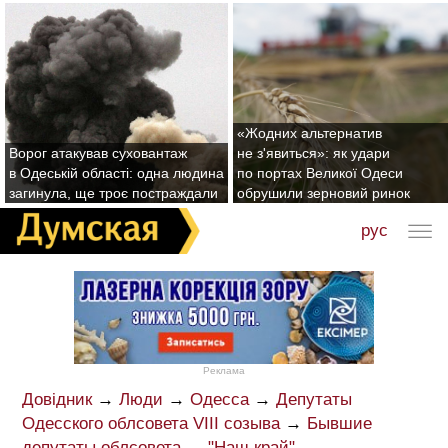
«Жодних альтернатив
Ворог атакував суховантаж
не з'явиться»: як удари
в Одеській області: одна людина
по портах Великої Одеси
загинула, ще троє постраждали
обрушили зерновий ринок
рус
Реклама
Довідник
→
Люди
→
Одесса
→
Депутаты
Одесского облсовета VIII созыва
→
Бывшие
депутаты облсовета
→
"Наш край"