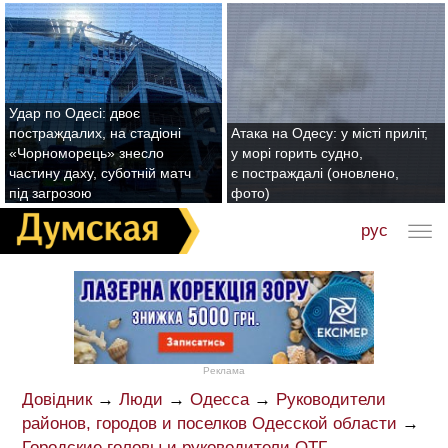
Удар по Одесі: двоє
постраждалих, на стадіоні
Атака на Одесу: у місті приліт,
«Чорноморець» знесло
у морі горить судно,
частину даху, суботній матч
є постраждалі (оновлено,
під загрозою
фото)
рус
Реклама
Довідник
→
Люди
→
Одесса
→
Руководители
районов, городов и поселков Одесской области
→
Городские головы и руководители ОТГ