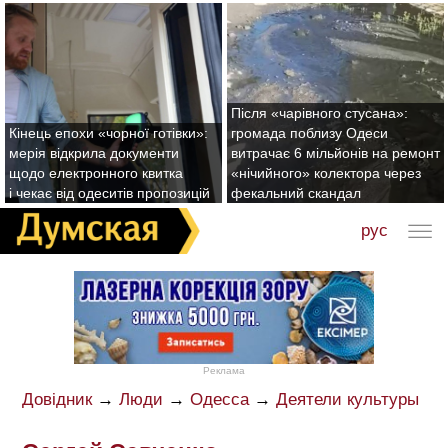
Після «чарівного стусана»:
Кінець епохи «чорної готівки»:
громада поблизу Одеси
мерія відкрила документи
витрачає 6 мільйонів на ремонт
щодо електронного квитка
«нічийного» колектора через
і чекає від одеситів пропозицій
фекальний скандал
рус
Реклама
Довідник
→
Люди
→
Одесса
→
Деятели культуры