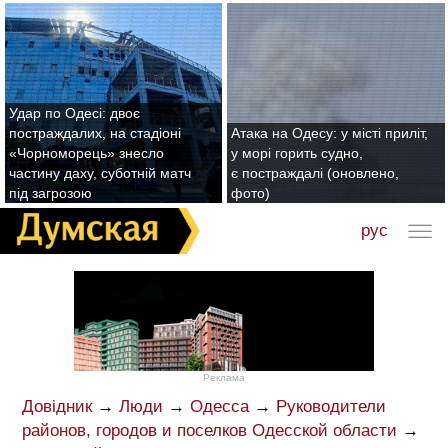
Удар по Одесі: двоє
постраждалих, на стадіоні
Атака на Одесу: у місті приліт,
«Чорноморець» знесло
у морі горить судно,
частину даху, суботній матч
є постраждалі (оновлено,
під загрозою
фото)
рус
Реклама
Довідник
→
Люди
→
Одесса
→
Руководители
районов, городов и поселков Одесской области
→