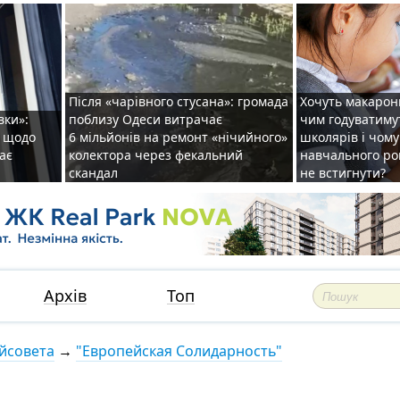
Після «чарівного стусана»: громада
Хочуть макарони
вки»:
поблизу Одеси витрачає
чим годуватиму
и щодо
6 мільйонів на ремонт «нічийного»
школярів і чому
ає
колектора через фекальний
навчального ро
скандал
не встигнути?
Архів
Топ
йсовета
→
"Европейская Солидарность"