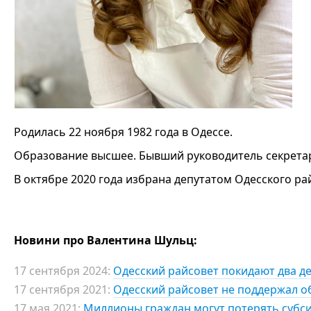
Родилась 22 ноября 1982 года в Одессе.
Образование высшее. Бывший руководитель секрета
В октябре 2020 года избрана депутатом Одесского р
Новини про Валентина Шульц:
17 сентября 2024:
Одесский райсовет покидают два де
17 сентября 2021:
Одесский райсовет не поддержал о
17 мая 2021:
Миллионы граждан могут потерять субси