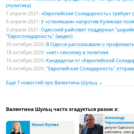
(политика)
7 апреля 2021:
«Европейская Солидарность» требует с
6 апреля 2021:
У «стекляшки» напротив Куликова пол
3 апреля 2021:
Одесский райсовет поддержал "шарийц
"Евросолидарность" (видео)
20 октября 2020:
В Одессе рассказывали о профилакт
18 октября 2020:
«нет» сексизму в политике
16 октября 2020:
Кандидатки от «Европейской Солида
14 октября 2020:
"Европейская Солидарность" отправ
Ещё 7 новостей про Валентина Шульц →
Валентина Шульц часто згадується разом з:
Александр
Черноиваненк
Жанна Жукова
депутат Одесског
райсовета, член 