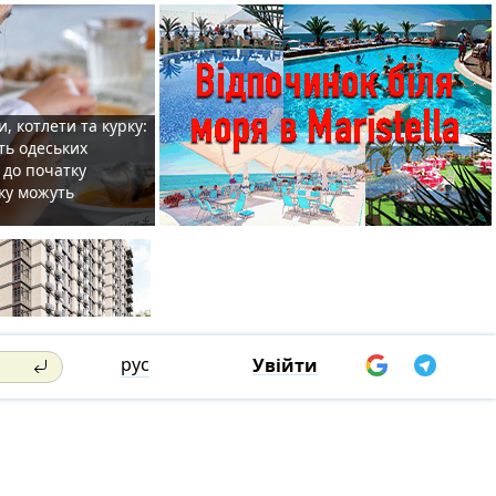
, котлети та курку:
ть одеських
 до початку
ку можуть
рус
Увійти