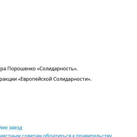
тра Порошенко «Солидарность».
фракции «Европейской Солидарности».
лее звезд
местным советам обратиться к правительству