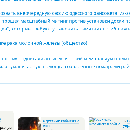
озвать внеочередную сессию одесского райсовета: из-за
я прошел масштабный митинг против установки доски 
ев", которые требуют установить памятник погибшим в
ике рака молочной железы (общество)
рности» подписали антисексистский меморандум (полит
ила гуманитарную помощь в охваченные пожарами райо
о
Одесские события 2
⚔
Р
о
мая
укр
фракции