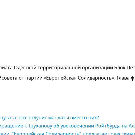
риата Одесской территориальной организации Блок Пе
айсовета от партии «Европейская Солидарность». Глава 
путата: кто получит мандаты вместо них?
бращение к Труханову об увековечении Ройтбурда на Ал
дии: "Европейская Солидарность" предлагает одесским 