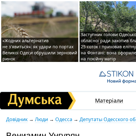
Заступник голови Одесько
«Жодних альтернатив
обласної ради захопив бл
не з'явиться»: як удари по портах
25 соток і приховав елітн
Великої Одеси обрушили зерновий
на Фонтані: вона оформл
ринок
на покійну матір
Матеріали
Довідник
→
Люди
→
Одесса
→
Депутаты Одесского обл
Вениамин Унгурян