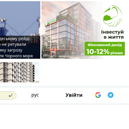
деському рейді:
o не рятували
 яку загрозу
для Чорного моря
рус
Увійти