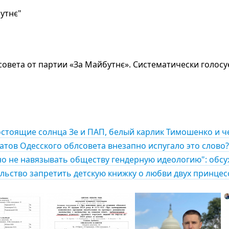
утнє"
совета от партии «За Майбутнє». Систематически голосу
стоящие солнца Зе и ПАП, белый карлик Тимошенко и ч
татов Одесского облсовета внезапно испугало это слово?
вно не навязывать обществу гендерную идеологию": об
льство запретить детскую книжку о любви двух принцес