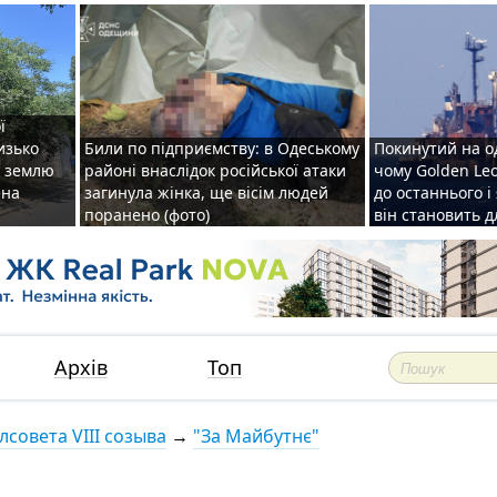
ї
изько
Били по підприємству: в Одеському
Покинутий на о
у землю
районі внаслідок російської атаки
чому Golden Le
ена
загинула жінка, ще вісім людей
до останнього і
поранено (фото)
він становить 
Архів
Топ
совета VIII созыва
→
"За Майбутнє"