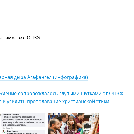
ет вместе с ОПЗЖ.
ерная дыра Агафангел (инфографика)
суждение сопровождалось глупыми шутками от ОПЗЖ
с и усилить преподавание христианской этики