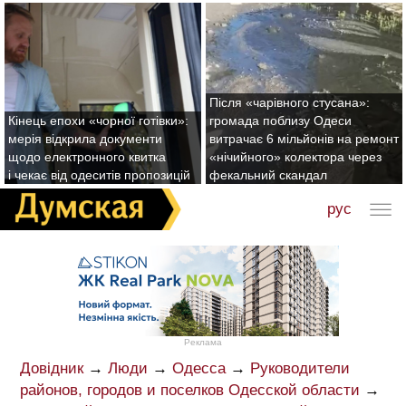
Після «чарівного стусана»:
Кінець епохи «чорної готівки»:
громада поблизу Одеси
мерія відкрила документи
витрачає 6 мільйонів на ремонт
щодо електронного квитка
«нічийного» колектора через
і чекає від одеситів пропозицій
фекальний скандал
рус
Реклама
Довідник
→
Люди
→
Одесса
→
Руководители
районов, городов и поселков Одесской области
→