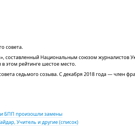
о совета.
ва», составленный Национальным союзом журналистов Ук
 в этом рейтинге шестое место.
совета седьмого созыва. С декабря 2018 года — член фр
" и БПП произошли замены
айдар, Учитель и другие (список)