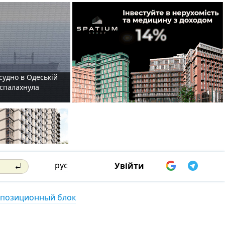
судно в Одеській
і спалахнула
рус
Увійти
позиционный блок