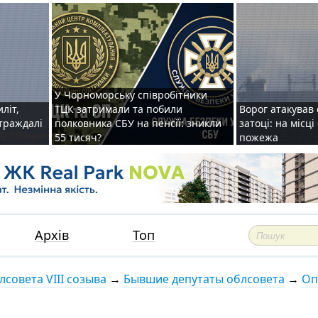
У Чорноморську співробітники
иліт,
ТЦК затримали та побили
Ворог атакував 
страждалі
полковника СБУ на пенсії: зникли
затоці: на місц
55 тисяч?
пожежа
Архів
Топ
совета VIII созыва
→
Бывшие депутаты облсовета
→
Оп