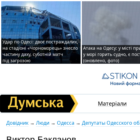
Удар по Одесі: двоє постраждалих,
на стадіоні «Чорноморець» знесло
Атака на Одесу: у місті пр
частину даху, суботній матч
у морі горить судно, є по
під загрозою
(оновлено, фото)
Матеріали
Довідник
→
Люди
→
Одесса
→
Депутаты Одесского обл
Виктор Бакланов