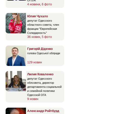
ОПЗЖ
4 новини
,
6 фото
Юлия Чухало
депутат Одесского
областного совета, член
фракции "Европейская
Солидарность"
36 новин
,
5 фото
Григорій Діденко
голова Одеської облради
129 новин
Лилия Коваленко
депутат Одесского
облсовета, директор
департамента социальной
и семейной политики
Одесской ОГА
9 новин
Александр Ройтбурд