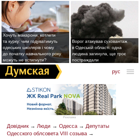
Хочуть макарони, котлети
та курку: чим годуватимуть
Ворог атакував суховантаж
одеських школярів і чому
в Одеській області: одна
до початку навчального року
людина загинула, ще троє
можуть не встигнути?
постраждали
рус
Реклама
Довідник
→
Люди
→
Одесса
→
Депутаты
Одесского облсовета VIII созыва
→