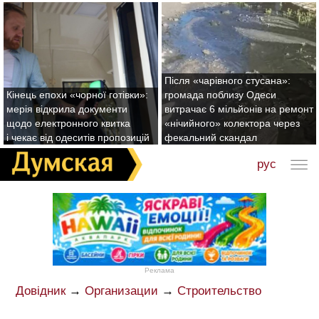
Після «чарівного стусана»:
Кінець епохи «чорної готівки»:
громада поблизу Одеси
мерія відкрила документи
витрачає 6 мільйонів на ремонт
щодо електронного квитка
«нічийного» колектора через
і чекає від одеситів пропозицій
фекальний скандал
рус
Реклама
Довідник
→
Организации
→
Строительство